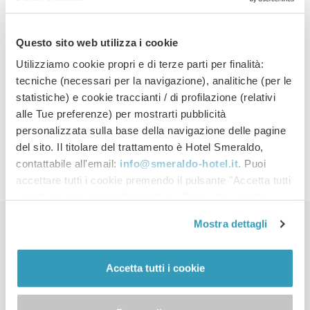
gustare un gelato o una bibita fresca
in uno dei tanti chioschi della spiaggia
o provare diversi sport acquatici, tutto
Questo sito web utilizza i cookie
sotto il controllo di personale
Utilizziamo cookie propri e di terze parti per finalità:
qualificato che garantisce sicurezza ai
tecniche (necessari per la navigazione), analitiche (per le
bagnanti e che tutela l’ambiente con
statistiche) e cookie traccianti / di profilazione (relativi
rigorosi controlli e continui interventi
alle Tue preferenze) per mostrarti pubblicità
di pulizia e manutenzione.
personalizzata sulla base della navigazione delle pagine
del sito. Il titolare del trattamento è Hotel Smeraldo,
contattabile all'email:
info@smeraldo-hotel.it
. Puoi
accettare tutti i cookie premendo il pulsante "Accetta tutti
i cookie", proseguire cliccando su "Usa solo i cookie
necessari" o gestire le tue preferenze facendo clic su
Mostra dettagli
"Personalizza". Al fine di revocare il consenso prestato e
Potrebbero interessarti
visualizzare le informazioni complete sul trattamento dei
dati clicca qui: "
cookie policy
" Allo stesso link trovi la
Accetta tutti i cookie
anche…
nostra informativa estesa sui cookie.