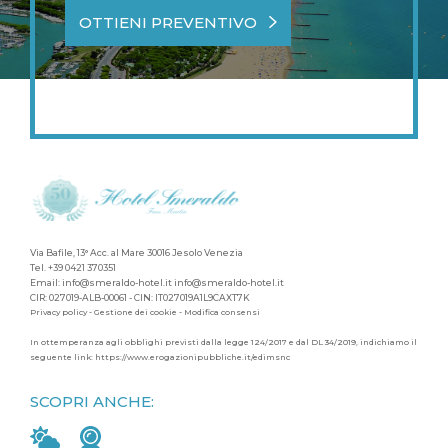
OTTIENI PREVENTIVO
Via Bafile, 13° Acc. al Mare 30016 Jesolo Venezia
Tel.
+39 0421 370351
Email:
info@smeraldo-hotel.it
info@smeraldo-hotel.it
CIR: 027019-ALB-00061 - CIN: IT027019A1L9CAXT7K
Privacy policy
-
Gestione dei cookie
-
Modifica consensi
In ottemperanza agli obblighi previsti dalla legge 124/2017 e dal DL 34/2019, indichiamo il
seguente link:
https://www.erogazionipubbliche.it/edimsnc
SCOPRI ANCHE: