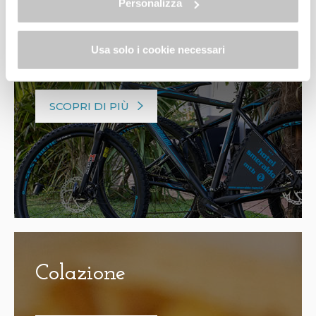
Personalizza
Esperienze in bicicletta
Usa solo i cookie necessari
SCOPRI DI PIÙ
Colazione