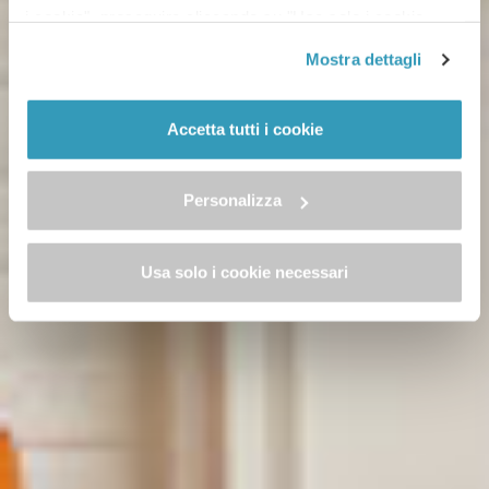
i cookie", proseguire cliccando su "Usa solo i cookie
necessari" o gestire le tue preferenze facendo clic su
Mostra dettagli
"Personalizza". Al fine di revocare il consenso prestato e
visualizzare le informazioni complete sul trattamento dei
dati clicca qui: "
cookie policy
" Allo stesso link trovi la
Accetta tutti i cookie
nostra informativa estesa sui cookie.
Personalizza
Usa solo i cookie necessari