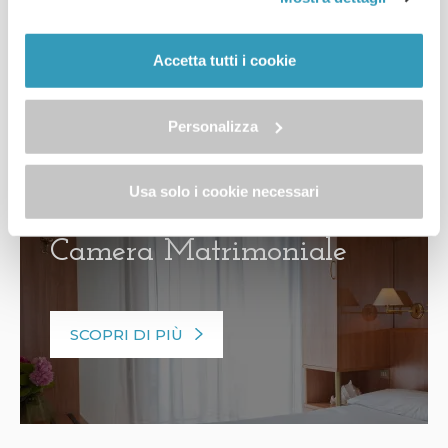
"Personalizza". Al fine di revocare il consenso prestato e
SCOPRI DI PIÙ
visualizzare le informazioni complete sul trattamento dei
dati clicca qui: "
cookie policy
" Allo stesso link trovi la
Accetta tutti i cookie
nostra informativa estesa sui cookie.
Personalizza
10-13
2
m
Usa solo i cookie necessari
70€
da
Camera Matrimoniale
SCOPRI DI PIÙ