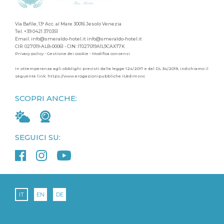
Via Bafile, 13° Acc. al Mare 30016 Jesolo Venezia
Tel.
+39 0421 370351
Email:
info@smeraldo-hotel.it
info@smeraldo-hotel.it
CIR: 027019-ALB-00061 - CIN: IT027019A1L9CAXT7K
Privacy policy
-
Gestione dei cookie
-
Modifica consensi
In ottemperanza agli obblighi previsti dalla legge 124/2017 e dal DL 34/2019, indichiamo il
seguente link:
https://www.erogazionipubbliche.it/edimsnc
SCOPRI ANCHE:
SEGUICI SU:
IT
EN
DE