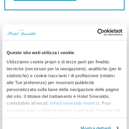
Potrebbero interessarti
Questo sito web utilizza i cookie
anche…
Utilizziamo cookie propri e di terze parti per finalità:
tecniche (necessari per la navigazione), analitiche (per le
statistiche) e cookie traccianti / di profilazione (relativi
24-29
alle Tue preferenze) per mostrarti pubblicità
2
m
personalizzata sulla base della navigazione delle pagine
del sito. Il titolare del trattamento è Hotel Smeraldo,
180€
da
contattabile all'email:
info@smeraldo-hotel.it
. Puoi
Junior Suite
accettare tutti i cookie premendo il pulsante "Accetta tutti
i cookie", proseguire cliccando su "Usa solo i cookie
necessari" o gestire le tue preferenze facendo clic su
Mostra dettagli